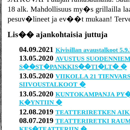
18 alk. Mahdollisuus my�s grillailla l
pesuv�lineet ja ev��t mukaan! Terve
Lis�� ajankohtaisia juttuja
04.09.2021
Kivisillan avaustalkoot 5.
13.05.2020
AVUSTUS SUODENNIE
S��ST�PANKKIS��TI�LT� �
13.05.2020
VIIKOLLA 21 TIENVAR
SIIVOUSTALKOOT �
13.05.2020
KUNTOKAMPANJA PY
K�YNTIIN �
12.08.2019
TEATTERIRETKEN AIK
08.07.2019
TEATTERIRETKI RAU
KES�TEATTERIIN �