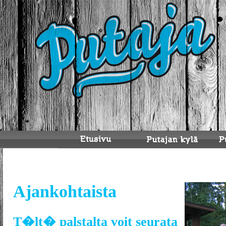
Ajankohtaista
T�lt� palstalta voit seurata