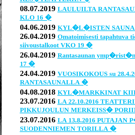
08.07.2019
LAULUILTA RANTASAUN
KLO 16 �
04.06.2019
KYL�L�ISTEN SAUNA
26.04.2019
Omatoimisesti tapahtuva ti
siivoustalkoot VKO 19 �
26.04.2019
Rantasaunan ymp�rist�n si
17 �
24.04.2019
VUOSIKOKOUS su 28.4.20
RANTASAUNALLA �
04.08.2018
KYL�MARKKINAT KIIK
23.07.2016
LA 22.10.2016 TEATTER
PIKKUJOULUN MERKEISS� PORII
23.07.2016
LA 13.8.2016 PUTAJAN
SUODENNIEMEN TORILLA �