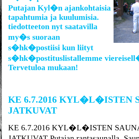
Putajan Kyl�n ajankohtaisia
tapahtumia ja kuulumisia.
tiedotteeton nyt saatavilla
my�s suoraan
s�hk�postiisi kun liityt
s�hk�postituslistallemme viereisell
Tervetuloa mukaan!
KE 6.7.2016 KYL�L�ISTEN
JATKUVAT
KE 6.7.2016 KYL�L�ISTEN SAUN
JATKUVAT Putajan rantasaunalla. S