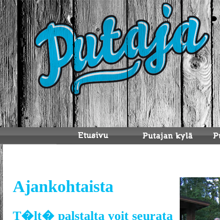
Ajankohtaista
T�lt� palstalta voit seurata