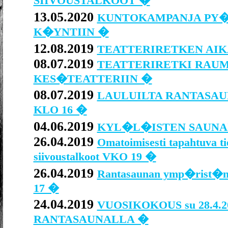
SIIVOUSTALKOOT �
13.05.2020
KUNTOKAMPANJA PY
K�YNTIIN �
12.08.2019
TEATTERIRETKEN AIK
08.07.2019
TEATTERIRETKI RAU
KES�TEATTERIIN �
08.07.2019
LAULUILTA RANTASAUN
KLO 16 �
04.06.2019
KYL�L�ISTEN SAUNA
26.04.2019
Omatoimisesti tapahtuva ti
siivoustalkoot VKO 19 �
26.04.2019
Rantasaunan ymp�rist�n si
17 �
24.04.2019
VUOSIKOKOUS su 28.4.20
RANTASAUNALLA �