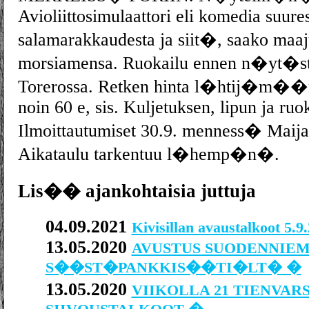
Avioliittosimulaattori eli komedia suure
salamarakkaudesta ja siit�, saako maa
morsiamensa. Ruokailu ennen n�yt�st
Torerossa. Retken hinta l�htij�m��
noin 60 e, sis. Kuljetuksen, lipun ja ruo
Ilmoittautumiset 30.9. menness� Maija
Aikataulu tarkentuu l�hemp�n�.
Lis�� ajankohtaisia juttuja
04.09.2021
Kivisillan avaustalkoot 5.
13.05.2020
AVUSTUS SUODENNIE
S��ST�PANKKIS��TI�LT� �
13.05.2020
VIIKOLLA 21 TIENVAR