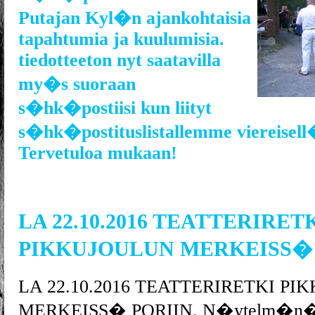
Putajan Kyl�n ajankohtaisia
tapahtumia ja kuulumisia.
tiedotteeton nyt saatavilla
my�s suoraan
s�hk�postiisi kun liityt
s�hk�postituslistallemme viereisell
Tervetuloa mukaan!
LA 22.10.2016 TEATTERIRET
PIKKUJOULUN MERKEISS� 
LA 22.10.2016 TEATTERIRETKI P
MERKEISS� PORIIN. N�ytelm�n